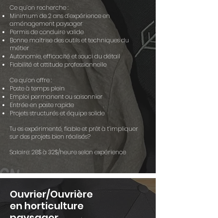
Ce qu’on recherche :
Minimum de 2 ans d’expérience en
aménagement paysager
Permis de conduire valide
Bonne maîtrise des outils et techniques du
métier
Autonomie, efficacité et souci du détail
Fiabilité et attitude professionnelle
Ce qu’on offre :
Poste à temps plein
Emploi permanent ou saisonnier
Entrée en poste rapide
Projets structurés et équipe solide
Tu es expérimenté, fiable et prêt à t’impliquer
sur des projets bien réalisés?
Salaire: 28$ à 32$/heure
selon expérience
Ouvrier/Ouvrière
en horticulture
paysager