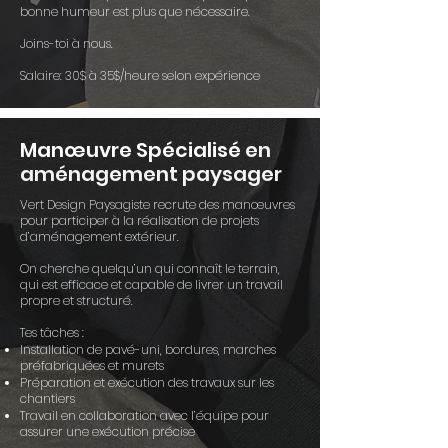
bonne humeur est plus que nécessaire.
Joins-toi à nous.
Salaire: 30$ à 35$/heure
selon expérience
Manœuvre Spécialisé
en
aménagement paysager
Vert Design Paysagiste recrute des manœuvres
pour participer à la réalisation de projets
d’aménagement extérieur
.
On cherche quelqu’un qui connaît le terrain,
qui est efficace et capable de livrer un travail
propre et structuré.
Tes tâches :
Installation de pavé-uni, bordures, marches
préfabriquées et murets
Préparation et exécution des travaux sur les
chantiers
Travail en collaboration avec l’équipe pour
assurer une exécution précise