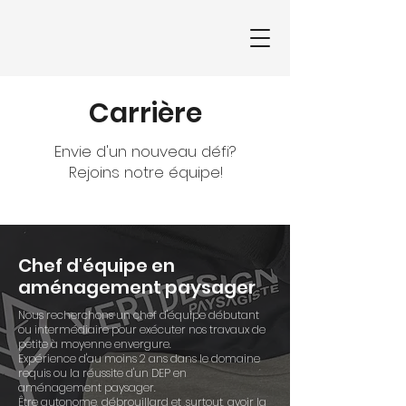
Carrière
Envie d'un nouveau défi?
Rejoins notre équipe!
Chef d'équipe en
aménagement paysager
Nous recherchons un chef d'équipe débutant
ou intermédiaire pour exécuter nos travaux de
petite à moyenne envergure.
Expérience d'au moins 2 ans dans le domaine
requis ou la réussite d'un DEP en
aménagement paysager.
Être autonome, débrouillard et ,surtout, avoir la