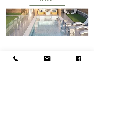
MENU
SERVICES
Conception de plan
Accueil
Installation de piscine
À propos
Excavation
Projets
Rampe
extérieur
Carrière
Pavé-uni
Contact
Rampe
Cuisine extérieur
Entretien paysager